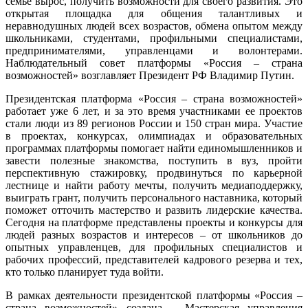
семье вырос, получить возможности для своего развития. Это
открытая площадка для общения талантливых и
неравнодушных людей всех возрастов, обмена опытом между
школьниками, студентами, профильными специалистами,
предпринимателями, управленцами и волонтерами.
Наблюдательный совет платформы «Россия – страна
возможностей» возглавляет Президент РФ Владимир Путин.
Президентская платформа «Россия – страна возможностей»
работает уже 6 лет, и за это время участниками ее проектов
стали люди из 89 регионов России и 150 стран мира. Участие
в проектах, конкурсах, олимпиадах и образовательных
программах платформы помогает найти единомышленников и
завести полезные знакомства, поступить в вуз, пройти
перспективную стажировку, продвинуться по карьерной
лестнице и найти работу мечты, получить медиаподдержку,
выиграть грант, получить персонального наставника, который
поможет отточить мастерство и развить лидерские качества.
Сегодня на платформе представлены проекты и конкурсы для
людей разных возрастов и интересов – от школьников до
опытных управленцев, для профильных специалистов и
рабочих профессий, представителей кадрового резерва и тех,
кто только планирует туда войти.
В рамках деятельности президентской платформы «Россия –
страна возможностей» создана – Мастерская управления