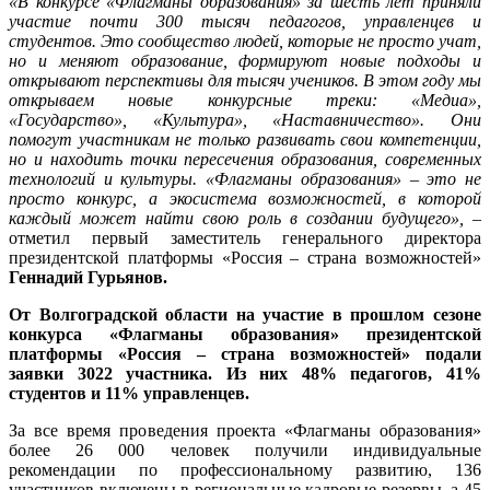
«В конкурсе «Флагманы образования» за шесть лет приняли
участие почти 300 тысяч педагогов, управленцев и
студентов. Это сообщество людей, которые не просто учат,
но и меняют образование, формируют новые подходы и
открывают перспективы для тысяч учеников. В этом году мы
открываем новые конкурсные треки: «Медиа»,
«Государство», «Культура», «Наставничество». Они
помогут участникам не только развивать свои компетенции,
но и находить точки пересечения образования, современных
технологий и культуры. «Флагманы образования» – это не
просто конкурс, а экосистема возможностей, в которой
каждый может найти свою роль в создании будущего»,
–
отметил первый заместитель генерального директора
президентской платформы «Россия – страна возможностей»
Геннадий Гурьянов.
От Волгоградской области на участие в прошлом сезоне
конкурса «Флагманы образования» президентской
платформы «Россия – страна возможностей» подали
заявки 3022 участника. Из них 48% педагогов, 41%
студентов и 11% управленцев.
За все время проведения проекта «Флагманы образования»
более 26 000 человек получили индивидуальные
рекомендации по профессиональному развитию, 136
участников включены в региональные кадровые резервы, а 45