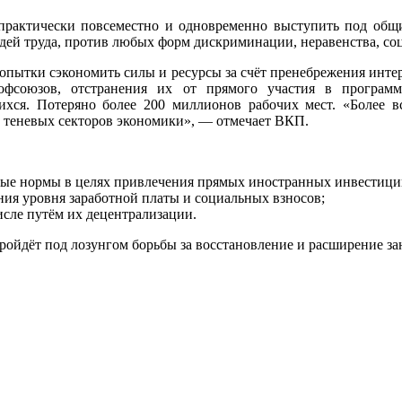
практически повсеместно и одновременно выступить под общи
ей труда, против любых форм дискриминации, неравенства, соц
опытки сэкономить силы и ресурсы за счёт пренебрежения интер
офсоюзов, отстранения их от прямого участия в программ
хся. Потеряно более 200 миллионов рабочих мест. «Более 
 теневых секторов экономики», — отмечает ВКП.
вые нормы в целях привлечения прямых иностранных инвестици
ния уровня заработной платы и социальных взносов;
исле путём их децентрализации.
ройдёт под лозунгом борьбы за восстановление и расширение за