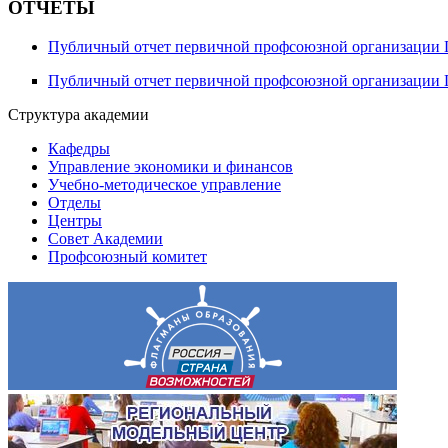
ОТЧЕТЫ
Публичный отчет первичной профсоюзной организации 
Публичный отчет первичной профсоюзной организации 
Структура академии
Кафедры
Управление экономики и финансов
Учебно-методическое управление
Отделы
Центры
Совет Академии
Профсоюзный комитет