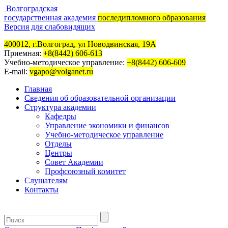
Волгоградская
государственная академия
последипломного образования
Версия для слабовидящих
400012, г.Волгоград, ул Новодвинская, 19А
Приемная:
+8(8442) 606-613
Учебно-методическое управление:
+8(8442) 606-609
E-mail:
vgapo@volganet.ru
Главная
Сведения об образовательной организации
Структура академии
Кафедры
Управление экономики и финансов
Учебно-методическое управление
Отделы
Центры
Совет Академии
Профсоюзный комитет
Слушателям
Контакты