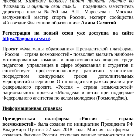
проекты. Каждому педагогу стоит принять участие во
Флагманах и оценить свои силы!»
– поделилась заместитель
директора школы №760 им. А.П. Маресьева г. Москвы,
заслуженный мастер спорта России, эксперт сообщества
«Созвездие Флагманов образования»
Алина Самотой
.
Регистрация на новый сезон уже доступна на сайте
https://flagmany.rsv.ru/
.
Проект «Флагманы образования» Президентской платформы
«Россия – страна возможностей» позволяет выявить наиболее
мотивированные команды и подготовленных лидеров среди
педагогов, управленцев в сфере образования и студентов и
способствует профессиональному развитию участников
посредством конкурсных треков, дополнительных
мероприятий и сервисов. Он проводится в рамках реализации
федерального проекта «Россия – страна возможностей»
национального проекта «Молодежь и дети» при поддержке
Федерального агентства по делам молодежи (Росмолодёжь).
Информационная справка:
Президентская платформа «Россия – страна
возможностей»
была создана по инициативе Президента РФ
Владимира Путина 22 мая 2018 года. Миссия платформы –
создавать будущее России, открывая равные возможности для