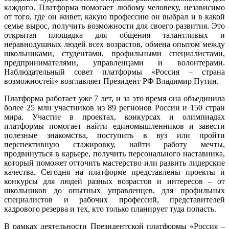
каждого. Платформа помогает любому человеку, независимо
от того, где он живет, какую профессию он выбрал и в какой
семье вырос, получить возможности для своего развития. Это
открытая площадка для общения талантливых и
неравнодушных людей всех возрастов, обмена опытом между
школьниками, студентами, профильными специалистами,
предпринимателями, управленцами и волонтерами.
Наблюдательный совет платформы «Россия – страна
возможностей» возглавляет Президент РФ Владимир Путин.
Платформа работает уже 7 лет, и за это время она объединила
более 25 млн участников из 89 регионов России и 150 стран
мира. Участие в проектах, конкурсах и олимпиадах
платформы помогает найти единомышленников и завести
полезные знакомства, поступить в вуз или пройти
перспективную стажировку, найти работу мечты,
продвинуться в карьере, получить персонального наставника,
который поможет отточить мастерство или развить лидерские
качества. Сегодня на платформе представлены проекты и
конкурсы для людей разных возрастов и интересов – от
школьников до опытных управленцев, для профильных
специалистов и рабочих профессий, представителей
кадрового резерва и тех, кто только планирует туда попасть.
В рамках деятельности Президентской платформы «Россия –