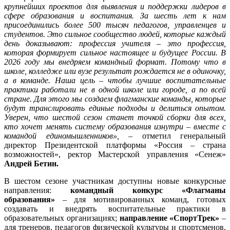
крупнейших проектов для выявления и поддержки лидеров в
сфере образования и воспитания. За шесть лет к нам
присоединились более 500 тысяч педагогов, управленцев и
студентов. Это сильное сообщество людей, которые каждый
день доказывают: профессия учителя
–
это профессия,
которая формирует сильное настоящее и будущее России. В
2026 году мы внедряем командный формат. Потому что в
школе, колледже или вузе результат рождается не в одиночку,
а в команде. Наша цель
–
чтобы лучшие воспитательные
практики работали не в одной школе или городе, а по всей
стране. Для этого мы создаем флагманские команды, которые
будут транслировать единые подходы и делиться опытом.
Уверен, что шестой сезон станет точкой сборки для всех,
кто хочет менять систему образования изнутри
–
вместе с
командой единомышленников»,
– отметил генеральный
директор Президентской платформы «Россия – страна
возможностей», ректор Мастерской управления «Сенеж»
Андрей Бетин.
В шестом сезоне участникам доступны новые конкурсные
направления:
командный конкурс «Флагманы
образования»
– для мотивированных команд, готовых
создавать и внедрять воспитательные практики в
образовательных организациях;
направление «СпортТрек»
–
для тренеров, педагогов физической культуры и спортсменов,