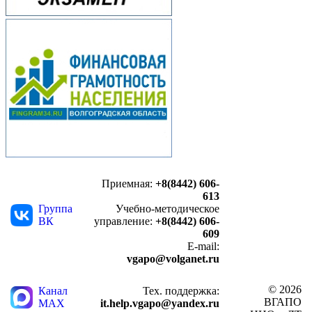
Приемная:
+8(8442) 606-
613
Группа
Учебно-методическое
ВК
управление:
+8(8442) 606-
609
E-mail:
vgapo@volganet.ru
© 2026
Канал
Тех. поддержка:
ВГАПО
MAX
it.help.vgapo@yandex.ru