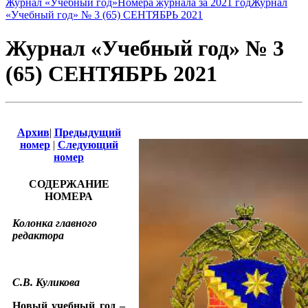
Журнал «Учебный год»
Номера журнала за 2021 год
Журнал
«Учебный год» № 3 (65) СЕНТЯБРЬ 2021
Журнал «Учебный год» № 3
(65) СЕНТЯБРЬ 2021
Архив
|
Предыдущий
номер
|
Следующий
номер
СОДЕРЖАНИЕ
НОМЕРА
Колонка главного
редактора
С.В. Куликова
Новый учебный год –