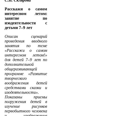
С.Н. Склярова
Расскажи о самом
интересном летом:
занятие по
изодеятельности с
детьми 7–9 лет
Описан сценарий
проведения вводного
занятия по теме
«Расскажи о самом
интересном летом!»
для детей 7–9 лет по
дополнительной
общеразвивающей
программе «Развитие
творческого
воображения детей
средствами сказки и
изодеятельности».
Показаны приемы
погружения детей в
изучение рисунков
первобытного человека
и изображение