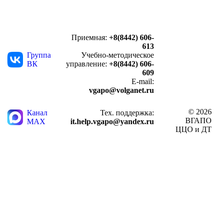
Приемная:
+8(8442) 606-
613
Группа
Учебно-методическое
ВК
управление:
+8(8442) 606-
609
E-mail:
vgapo@volganet.ru
© 2026
Канал
Тех. поддержка:
ВГАПО
MAX
it.help.vgapo@yandex.ru
ЦЦО и ДТ