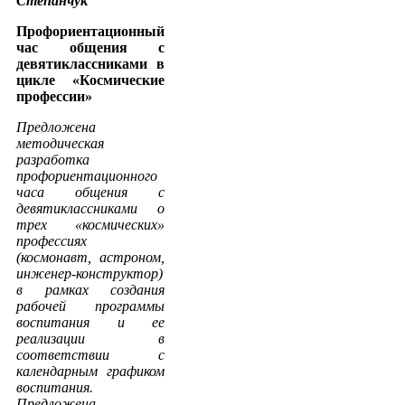
Степанчук
Профориентационный
час общения с
девятиклассниками в
цикле «Космические
профессии»
Предложена
методическая
разработка
профориентационного
часа общения с
девятиклассниками о
трех «космических»
профессиях
(космонавт, астроном,
инженер-конструктор)
в рамках создания
рабочей программы
воспитания и ее
реализации в
соответствии с
календарным графиком
воспитания.
Предложена