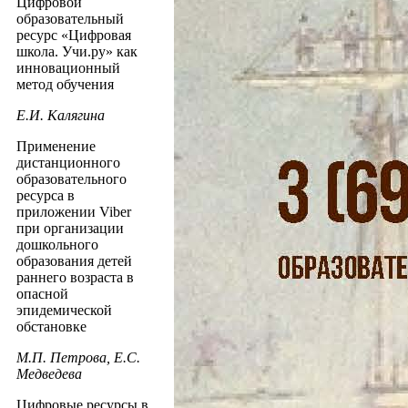
Цифровой
образовательный
ресурс «Цифровая
школа. Учи.ру» как
инновационный
метод обучения
Е.И. Калягина
Применение
дистанционного
образовательного
ресурса в
приложении Viber
при организации
дошкольного
образования детей
раннего возраста в
опасной
эпидемической
обстановке
М.П. Петрова, Е.С.
Медведева
Цифровые ресурсы в