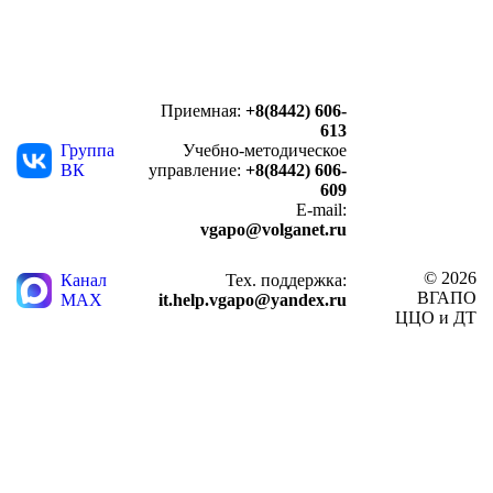
Приемная:
+8(8442) 606-
613
Группа
Учебно-методическое
ВК
управление:
+8(8442) 606-
609
E-mail:
vgapo@volganet.ru
© 2026
Канал
Тех. поддержка:
ВГАПО
MAX
it.help.vgapo@yandex.ru
ЦЦО и ДТ