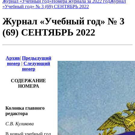
Журнал «Учебный год»
Номера журнала за 2022 год
Журнал
«Учебный год» № 3 (69) СЕНТЯБРЬ 2022
Журнал «Учебный год» № 3
(69) СЕНТЯБРЬ 2022
Архив
|
Предыдущий
номер
|
Следующий
номер
СОДЕРЖАНИЕ
НОМЕРА
Колонка главного
редактора
С.В. Куликова
В новый учебный год