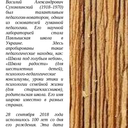
Василий Александрович
Сухомлинский (1918–1970)
был талантливым
педагогом-новатором, одним
из основателей гуманной
педагогики. Его научной
лабораторией стала
Павлышская школа в
Украине. Здесь
апробированы такие
педагогические находки, как:
«Школа под голубым небом»,
«Школа радости» (для
шестилетних детей),
психолого-педагогические
консилиумы, уроки этики и
психологии семейной жизни
(для старшеклассников),
родительская школа. Его имя
широко известно в разных
странах.
28 сентября 2018 года
исполнилось 100 лет со дня
его рождения. Эта дата