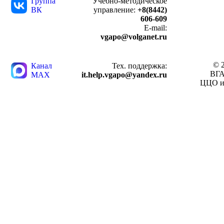
Группа
Учебно-методическое
ВК
управление:
+8(8442)
606-609
E-mail:
vgapo@volganet.ru
© 
Канал
Тех. поддержка:
ВГ
MAX
it.help.vgapo@yandex.ru
ЦЦО и