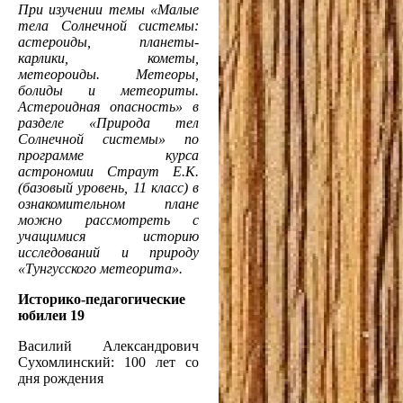
При изучении темы «Малые
тела Солнечной системы:
астероиды, планеты-
карлики, кометы,
метеороиды. Метеоры,
болиды и метеориты.
Астероидная опасность» в
разделе «Природа тел
Солнечной системы» по
программе курса
астрономии Страут Е.К.
(базовый уровень, 11 класс) в
ознакомительном плане
можно рассмотреть с
учащимися историю
исследований и природу
«Тунгусского метеорита».
Историко-педагогические
юбилеи 19
Василий Александрович
Сухомлинский: 100 лет со
дня рождения