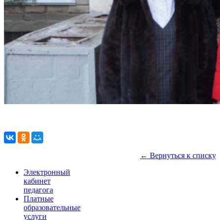
← Вернуться к списку
Электронный
кабинет
педагога
Платные
образовательные
услуги