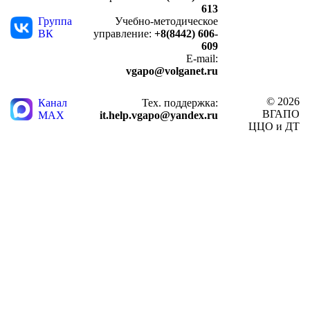
613
Группа
Учебно-методическое
ВК
управление:
+8(8442) 606-
609
E-mail:
vgapo@volganet.ru
© 2026
Канал
Тех. поддержка:
ВГАПО
MAX
it.help.vgapo@yandex.ru
ЦЦО и ДТ