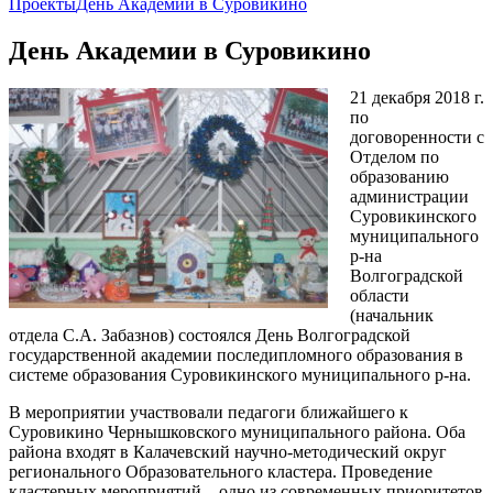
Проекты
День Академии в Суровикино
День Академии в Суровикино
21 декабря 2018 г.
по
договоренности с
Отделом по
образованию
администрации
Суровикинского
муниципального
р-на
Волгоградской
области
(начальник
отдела С.А. Забазнов) состоялся День Волгоградской
государственной академии последипломного образования в
системе образования Суровикинского муниципального р-на.
В мероприятии участвовали педагоги ближайшего к
Суровикино Чернышковского муниципального района. Оба
района входят в Калачевский научно-методический округ
регионального Образовательного кластера. Проведение
кластерных мероприятий – одно из современных приоритетов