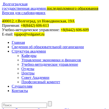
Волгоградская
государственная академия
последипломного образования
Версия для слабовидящих
400012, г.Волгоград, ул Новодвинская, 19А
Приемная:
+8(8442) 606-613
Учебно-методическое управление:
+8(8442) 606-609
E-mail:
vgapo@volganet.ru
Главная
Сведения об образовательной организации
Структура академии
Кафедры
Управление экономики и финансов
Учебно-методическое управление
Отделы
Центры
Совет Академии
Профсоюзный комитет
Слушателям
Контакты