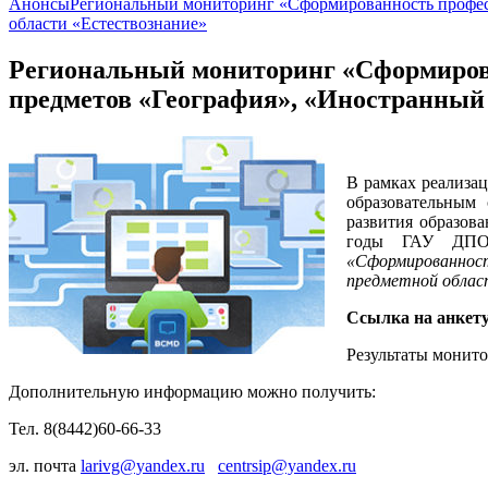
Анонсы
Региональный мониторинг «Сформированность професс
области «Естествознание»
Региональный мониторинг «Сформиров
предметов «География», «Иностранный 
В рамках реализа
образовательным
развития образов
годы ГАУ ДПО «
«Сформированнос
предметной облас
Ссылка на анкет
Результаты монит
Дополнительную информацию можно получить:
Тел. 8(8442)60-66-33
эл. почта
larivg@yandex.ru
centrsip@yandex.ru