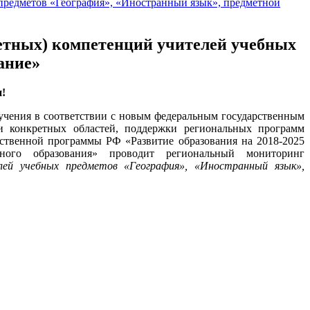
редметов «География», «Иностранный язык», предметной
тных) компетенций учителей учебных
ание»
!
учения в соответствии с новым федеральным государственным
ии конкретных областей, поддержки региональных программ
рственной программы РФ «Развитие образования на 2018-2025
ного образования» проводит региональный мониторинг
лей учебных предметов «География», «Иностранный язык»,