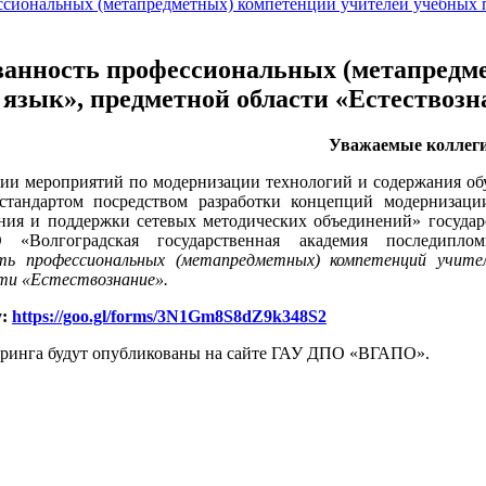
иональных (метапредметных) компетенций учителей учебных п
анность профессиональных (метапредме
язык», предметной области «Естествозн
Уважаемые коллеги
ции мероприятий по модернизации технологий и содержания об
 стандартом посредством разработки концепций модернизац
ания и поддержки сетевых методических объединений» госуда
Волгоградская государственная академия последиплом
ть профессиональных (метапредметных) компетенций учите
ти «Естествознание».
у:
https://goo.gl/forms/3N1Gm8S8dZ9k348S2
оринга будут опубликованы на сайте ГАУ ДПО «ВГАПО».