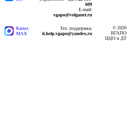
609
E-mail:
vgapo@volganet.ru
© 2026
Канал
Тех. поддержка:
ВГАПО
MAX
it.help.vgapo@yandex.ru
ЦЦО и ДТ