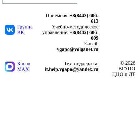
Приемная:
+8(8442) 606-
613
Группа
Учебно-методическое
ВК
управление:
+8(8442) 606-
609
E-mail:
vgapo@volganet.ru
© 2026
Канал
Тех. поддержка:
ВГАПО
MAX
it.help.vgapo@yandex.ru
ЦЦО и ДТ