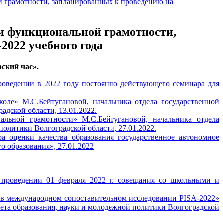
 грамотности, запланированных к проведению на
и функциональной грамотности,
2022 учебного года
ский час».
роведении в 2022 году постоянно действующего семинара для
оле» М.С.Бейтугановой, начальника отдела государственной
адской области, 13.01.2022.
альной грамотности» М.С.Бейтугановой, начальника отдела
политики Волгоградской области, 27.01.2022.
 оценки качества образования государственное автономное
 образования», 27.01.2022
 проведении 01 февраля 2022 г. совещания со школьными и
 в международном сопоставительном исследовании PISА-2022»
тета образования, науки и молодежной политики Волгоградской