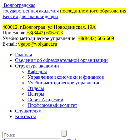
Волгоградская
государственная академия
последипломного образования
Версия для слабовидящих
400012, г.Волгоград, ул Новодвинская, 19А
Приемная:
+8(8442) 606-613
Учебно-методическое управление:
+8(8442) 606-609
E-mail:
vgapo@volganet.ru
Главная
Сведения об образовательной организации
Структура академии
Кафедры
Управление экономики и финансов
Учебно-методическое управление
Отделы
Центры
Совет Академии
Профсоюзный комитет
Слушателям
Контакты