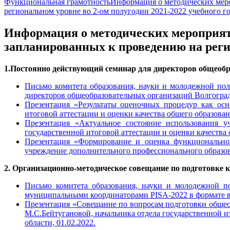
Функциональная грамотность
Информация о методических мер
региональном уровне во 2-ом полугодии 2021-2022 учебного г
Информация о методических мероприят
запланированных к проведению на регио
1.Постоянно действующий семинар для директоров общеобр
Письмо комитета образования, науки и молодежной пол
директоров общеобразовательных организаций Волгоград
Презентация «Результаты оценочных процедур как осн
итоговой аттестации и оценки качества общего образован
Презентация «Актуальное состояние использования у
государственной итоговой аттестации и оценки качества 
Презентация «Формирование и оценка функциональной
учреждение дополнительного профессионального образов
2. Организационно-методическое совещание по подготовке 
Письмо комитета образования, науки и молодежной п
муниципальными координаторами PISA-2022 в формате в
Презентация «Совещание по вопросам подготовки общео
М.С.Бейтугановой, начальника отдела государственной и
области, 01.02.2022.