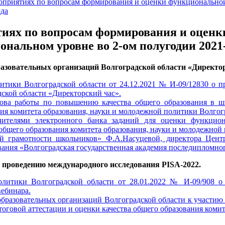
оприятиях по вопросам формирования и оценки функциональной
ода
иях по вопросам формирования и оценк
нальном уровне во 2-ом полугодии 2021-
азовательных организаций Волгоградской области «Директор
итики Волгоградской области от 24.12.2021 № И-09/12830 о п
ской области «Директорский час».
ова работы по повышению качества общего образования в шк
ия комитета образования, науки и молодежной политики Волгогр
чителями электронного банка заданий для оценки функцион
общего образования комитета образования, науки и молодежной 
 грамотности школьников» Ф.А.Насуцевой, директора Центра
ания «Волгоградская государственная академия последипломного
к проведению международного исследования PISA-2022.
олитики Волгоградской области от 28.01.2022 № И-09/908 о
ебинара.
бразовательных организаций Волгоградской области к участию
тоговой аттестации и оценки качества общего образования коми