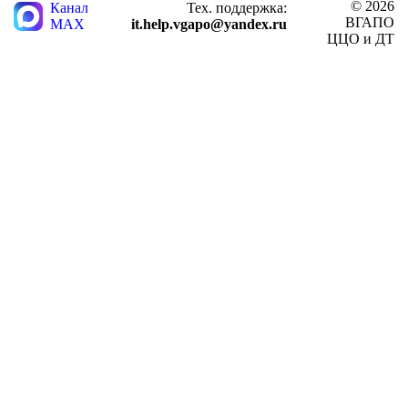
© 2026
Канал
Тех. поддержка:
ВГАПО
MAX
it.help.vgapo@yandex.ru
ЦЦО и ДТ