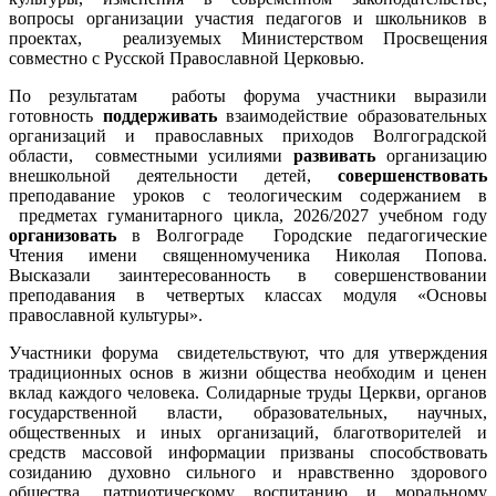
вопросы организации участия педагогов и школьников в
проектах, реализуемых Министерством Просвещения
совместно с Русской Православной Церковью.
По результатам работы форума участники выразили
готовность
поддерживать
взаимодействие образовательных
организаций и православных приходов Волгоградской
области, совместными усилиями
развивать
организацию
внешкольной деятельности детей,
совершенствовать
преподавание уроков с теологическим содержанием в
предметах гуманитарного цикла, 2026/2027 учебном году
организовать
в Волгограде Городские педагогические
Чтения имени священномученика Николая Попова.
Высказали заинтересованность в совершенствовании
преподавания в четвертых классах модуля «Основы
православной культуры».
Участники форума свидетельствуют, что для утверждения
традиционных основ в жизни общества необходим и ценен
вклад каждого человека. Солидарные труды Церкви, органов
государственной власти, образовательных, научных,
общественных и иных организаций, благотворителей и
средств массовой информации призваны способствовать
созиданию духовно сильного и нравственно здорового
общества, патриотическому воспитанию и моральному