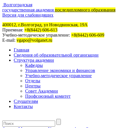
Волгоградская
государственная академия
последипломного образования
Версия для слабовидящих
400012, г.Волгоград, ул Новодвинская, 19А
Приемная:
+8(8442) 606-613
Учебно-методическое управление:
+8(8442) 606-609
E-mail:
vgapo@volganet.ru
Главная
Сведения об образовательной организации
Структура академии
Кафедры
Управление экономики и финансов
Учебно-методическое управление
Отделы
Центры
Совет Академии
Профсоюзный комитет
Слушателям
Контакты