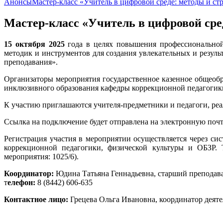
Анонсы
Мастер-класс «Учитель в цифровой среде: методы и с
Мастер-класс «Учитель в цифровой сре
15 октября 2025
года в целях повышения профессиональной 
методик и инструментов для создания увлекательных и резул
преподавания».
Организаторы мероприятия государственное казенное общеобр
инклюзивного образования кафедры коррекционной педагоги
К участию приглашаются учителя-предметники и педагоги, ре
Ссылка на подключение будет отправлена на электронную поч
Регистрация участия в мероприятии осуществляется через с
коррекционной педагогики, физической культуры и ОБЗР. 
мероприятия: 1025/6).
Координатор:
Юдина Татьяна Геннадьевна, старший препода
т
елефон:
8 (8442) 606-635
Контактное лицо:
Грецева Ольга Ивановна, координатор деяте