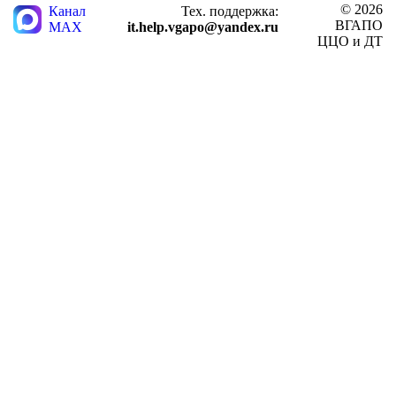
© 2026
Канал
Тех. поддержка:
ВГАПО
MAX
it.help.vgapo@yandex.ru
ЦЦО и ДТ