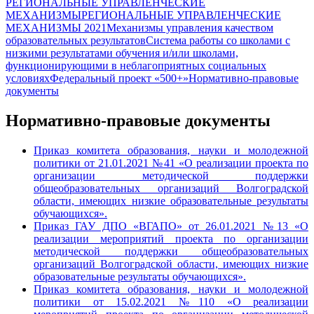
РЕГИОНАЛЬНЫЕ УПРАВЛЕНЧЕСКИЕ
МЕХАНИЗМЫ
РЕГИОНАЛЬНЫЕ УПРАВЛЕНЧЕСКИЕ
МЕХАНИЗМЫ 2021
Механизмы управления качеством
образовательных результатов
Система работы со школами с
низкими результатами обучения и/или школами,
функционирующими в неблагоприятных социальных
условиях
Федеральный проект «500+»
Нормативно-правовые
документы
Нормативно-правовые документы
Приказ комитета образования, науки и молодежной
политики от 21.01.2021 №41 «О реализации проекта по
организации методической поддержки
общеобразовательных организаций Волгоградской
области, имеющих низкие образовательные результаты
обучающихся».
Приказ ГАУ ДПО «ВГАПО» от 26.01.2021 №13 «О
реализации мероприятий проекта по организации
методической поддержки общеобразовательных
организаций Волгоградской области, имеющих низкие
образовательные результаты обучающихся».
Приказ комитета образования, науки и молодежной
политики от 15.02.2021 №110 «О реализации