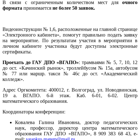
В связи с ограниченным количеством мест для
очного
формата
принимается
не более 50 заявок.
Видеоинструкции № 1,6, расположенные на главной странице
«Электронного кабинета», помогут правильно подать заявку
на мероприятие. По результатам участия в мероприятии в
личном кабинете участника будут доступны электронные
сертификаты.
Проехать до ГАУ ДПО «ВГАПО»
: трамваями № 5, 7, 10, 12
до ост. «Качинский рынок», троллейбусом № 15а, автобусом
№ 77 или маршр. такси № 46с до ост. «Академический
колледж».
Адрес Оргкомитета: 400012, г. Волгоград, ул. Новодвинская,
19 а. ВГАПО. 6-й этаж. Каб. 6-01, 6-02. Центр
математического образования.
Координаторы конференции:
Ковалева Галина Ивановна, доктор педагогических
наук, профессор, директор центра математического
образования ГАУ ДПО «ВГАПО», 8 909 383 68 43, e-
mail:
vgapkro.matem@mail.ru