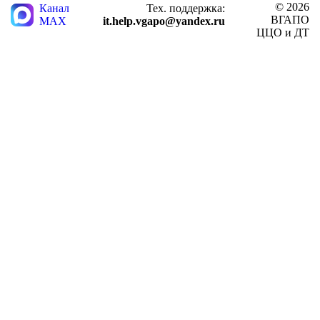
© 2026
Канал
Тех. поддержка:
ВГАПО
MAX
it.help.vgapo@yandex.ru
ЦЦО и ДТ