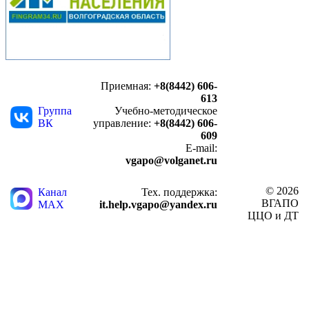
Приемная:
+8(8442) 606-
613
Группа
Учебно-методическое
ВК
управление:
+8(8442) 606-
609
E-mail:
vgapo@volganet.ru
© 2026
Канал
Тех. поддержка:
ВГАПО
MAX
it.help.vgapo@yandex.ru
ЦЦО и ДТ