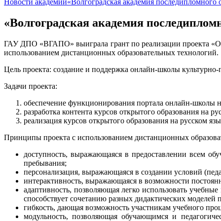
Новости академии
«Волгоградская академия последипломного 
«Волгоградская академия последипломн
ГАУ ДПО «ВГАПО» выиграла грант по реализации проекта «Онл
использованием дистанционных образовательных технологий.
Цель проекта: создание и поддержка онлайн-школы культурно-п
Задачи проекта:
обеспечение функционирования портала онлайн-школы на
разработка контента курсов открытого образования на р
реализация курсов открытого образования на русском яз
Принципы проекта с использованием дистанционных образова
доступность, выражающаяся в предоставлении всем об
пребывания;
персонализация, выражающаяся в создании условий (пед
интерактивность, выражающаяся в возможности постоянн
адаптивность, позволяющая легко использовать учебные
способствует сочетанию разных дидактических моделей 
гибкость, дающая возможность участникам учебного проце
модульность, позволяющая обучающимся и педагогиче