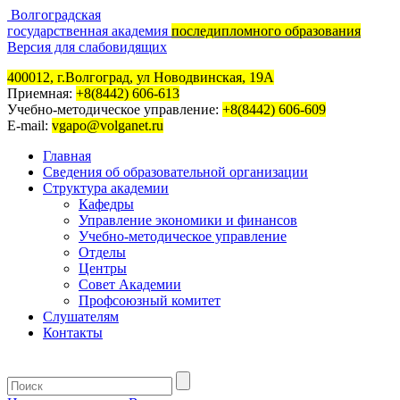
Волгоградская
государственная академия
последипломного образования
Версия для слабовидящих
400012, г.Волгоград, ул Новодвинская, 19А
Приемная:
+8(8442) 606-613
Учебно-методическое управление:
+8(8442) 606-609
E-mail:
vgapo@volganet.ru
Главная
Сведения об образовательной организации
Структура академии
Кафедры
Управление экономики и финансов
Учебно-методическое управление
Отделы
Центры
Совет Академии
Профсоюзный комитет
Слушателям
Контакты