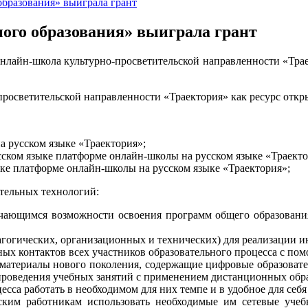
образования» выиграла грант
ого образования» выиграла грант
айн-школа культурно-просветительской направленности «Траект
росветительской направленности «Траектория» как ресурс откры
 русском языке «Траектория»;
усском языке платформе онлайн-школы на русском языке «Траекто
ыке платформе онлайн-школы на русском языке «Траектория»;
тельных технологий:
учающимся возможности освоения программ общего образовани
агогических, организационных и технических) для реализации 
ых контактов всех участников образовательного процесса с п
 материалы нового поколения, содержащие цифровые образовате
проведения учебных занятий с применением дистанционных обра
сса работать в необходимом для них темпе и в удобное для себя
ским работникам использовать необходимые им сетевые учеб