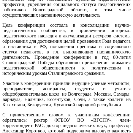
профессии, укрепления социального статуса педагогических
работников Волгоградской области, в том числе
осуществляющих наставническую деятельность.
Цель конференции состояла в консолидации научно-
педагогического сообщества, в привлечении историко-
педагогического наследия и актуализации ресурсов системы
образования для достижения целей проведения Года педагога
и наставника в РФ, повышения престижа и социального
статуса педагогов, в т.ч. выполняющих наставническую
деятельность. Проведение конференции в год 80-летия
Сталинградской Победы обусловило привлечение внимания
педагогической общественности к политическим и
историческим урокам Сталинградского сражения.
Участие в конференции приняли ведущие ученые-методисты,
преподаватели, аспиранты, студенты и учителя
общеобразовательных школ, из Волгограда, Москвы, Самары,
Барнаула, Нальчика, Ессентуков, Сочи, а также коллеги из
Казахстана, Белоруссии, Луганской народной республики.
С приветственным словом к участникам конференции
обратились: ректор ФГБОУ ВО «ВГСПУ», член-
корреспондент РАО, доктор педагогических наук, профессор
Александр Коротков, который подчеркнул высокую важность