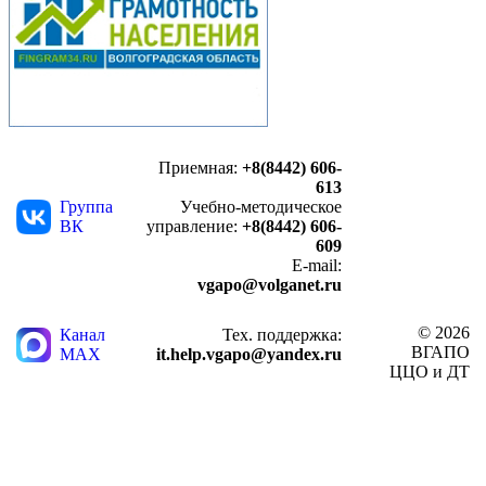
Приемная:
+8(8442) 606-
613
Группа
Учебно-методическое
ВК
управление:
+8(8442) 606-
609
E-mail:
vgapo@volganet.ru
© 2026
Канал
Тех. поддержка:
ВГАПО
MAX
it.help.vgapo@yandex.ru
ЦЦО и ДТ