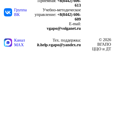
Приемная:
+8(8442) 606-
613
Группа
Учебно-методическое
ВК
управление:
+8(8442) 606-
609
E-mail:
vgapo@volganet.ru
© 2026
Канал
Тех. поддержка:
ВГАПО
MAX
it.help.vgapo@yandex.ru
ЦЦО и ДТ