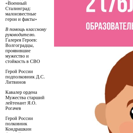
«Военный
Сталинград:
малоизвестные
герои и факты»
В помощь классному
руководителю
.
Галерея Героев:
Волгоградцы,
проявившие
мужество и
стойкость в СВО
Герой России
подполковник Д.С.
Литвинов
Кавалер ордена
Мужества старший
лейтенант Я.О.
Рогачев
Герой России
полковник
Кондрашкин