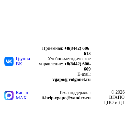
Приемная:
+8(8442) 606-
613
Группа
Учебно-методическое
ВК
управление:
+8(8442) 606-
609
E-mail:
vgapo@volganet.ru
© 2026
Канал
Тех. поддержка:
ВГАПО
MAX
it.help.vgapo@yandex.ru
ЦЦО и ДТ