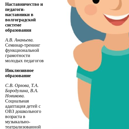
Наставничество и
педагоги-
наставники в
волгоградской
системе
образования
А.В. Ананьева.
Семинар-тренинг
функциональной
грамотности
молодых педагогов
Инклюзивное
образование
С.В. Орлова, Т.А.
Бородулина, В.А.
Новикова.
Социальная
адаптация детей с
ОВЗ дошкольного
возраста в
музыкально-
театрализованной