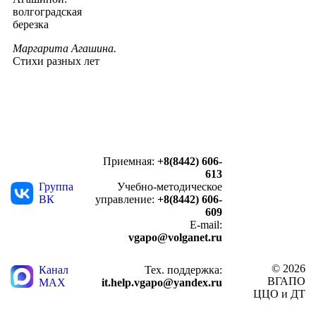
волгоградская
березка
Маргарита Агашина.
Стихи разных лет
Приемная:
+8(8442) 606-
613
Группа
Учебно-методическое
ВК
управление:
+8(8442) 606-
609
E-mail:
vgapo@volganet.ru
© 2026
Канал
Тех. поддержка:
ВГАПО
MAX
it.help.vgapo@yandex.ru
ЦЦО и ДТ