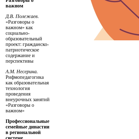
Разговоры о
важном
Д.В. Полежаев.
«Разговоры о
важном» как
социально-
образовательный
проект: гражданско-
патриотическое
содержание и
перспективы
А.М. Несерина.
Рифмопедагогика
как образовательная
технология
проведения
внеурочных занятий
«Разговоры о
важном»
Профессиональные
семейные династии
в региональной
системе