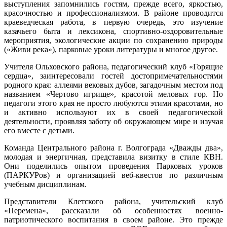
выступления запомнились гостям, прежде всего, яркостью,
красочностью и профессионализмом. В районе проводится
краеведческая работа, в первую очередь, это изучение
казачьего быта и лексикона, спортивно-оздоровительные
мероприятия, экологические акции по сохранению природы
(«Живи река»), парковые уроки литературы и многое другое.
Учителя Ольховского района, педагогический клуб «Горящие
сердца», заинтересовали гостей достопримечательностями
родного края: аллеями вековых дубов, загадочным местом под
названием «Чертово игрище», красотой меловых гор. Но
педагоги этого края не просто любуются этими красотами, но
и активно используют их в своей педагогической
деятельности, проявляя заботу об окружающем мире и изучая
его вместе с детьми.
Команда Центрального района г. Волгограда «Дважды два»,
молодая и энергичная, представила визитку в стиле КВН.
Они поделились опытом проведения Парковых уроков
(ПАРКУРов) и организацией веб-квестов по различным
учебным дисциплинам.
Представители Клетского района, учительский клуб
«Перемена», рассказали об особенностях военно-
патриотического воспитания в своем районе. Это прежде