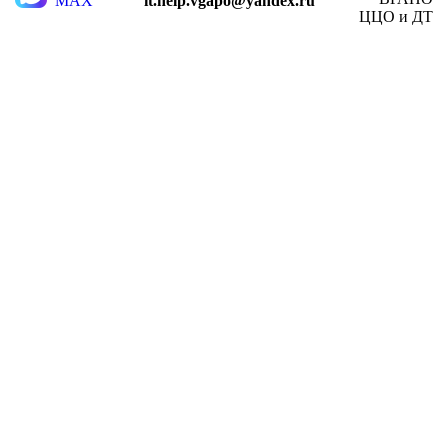
MAX
it.help.vgapo@yandex.ru
ЦЦО и ДТ