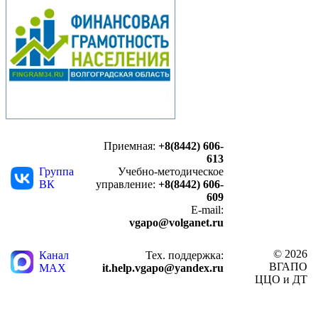
Приемная:
+8(8442) 606-
613
Группа
Учебно-методическое
ВК
управление:
+8(8442) 606-
609
E-mail:
vgapo@volganet.ru
© 2026
Канал
Тех. поддержка:
ВГАПО
MAX
it.help.vgapo@yandex.ru
ЦЦО и ДТ