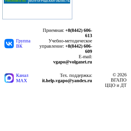
Приемная:
+8(8442) 606-
613
Группа
Учебно-методическое
ВК
управление:
+8(8442) 606-
609
E-mail:
vgapo@volganet.ru
© 2026
Канал
Тех. поддержка:
ВГАПО
MAX
it.help.vgapo@yandex.ru
ЦЦО и ДТ