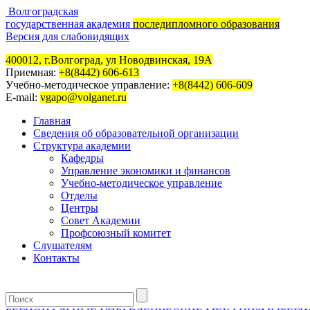
Волгоградская
государственная академия
последипломного образования
Версия для слабовидящих
400012, г.Волгоград, ул Новодвинская, 19А
Приемная:
+8(8442) 606-613
Учебно-методическое управление:
+8(8442) 606-609
E-mail:
vgapo@volganet.ru
Главная
Сведения об образовательной организации
Структура академии
Кафедры
Управление экономики и финансов
Учебно-методическое управление
Отделы
Центры
Совет Академии
Профсоюзный комитет
Слушателям
Контакты