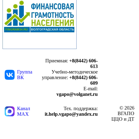
Приемная:
+8(8442) 606-
613
Группа
Учебно-методическое
ВК
управление:
+8(8442) 606-
609
E-mail:
vgapo@volganet.ru
© 2026
Канал
Тех. поддержка:
ВГАПО
MAX
it.help.vgapo@yandex.ru
ЦЦО и ДТ