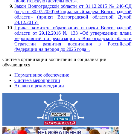
(волонтерскую) деятельность».
Закон Волгоградской области от 31.12.2015 № 246-ОД
(ред. от 30.07.2020) «Социальный кодекс Волгоградской
области» (принят Волгоградской областной Думой
24.12.2015).
Приказ комитета образования и науки Волгоградской
области от 29.12.2016 № 133 «Об утверждении плана
мероприятий по реализации в Волгоградской области
Стратегии развития воспитания в Российской
Федерации на период до 2025 года».
Система организации воспитания и социализации
обучающихся
Нормативное обеспечение
Система мероприятий
Анализ и рекомендации