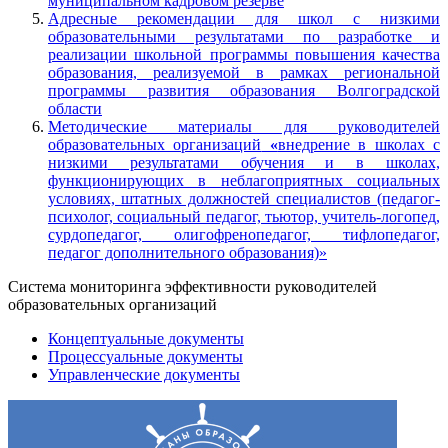
муниципальном кадровом резерве
Адресные рекомендации для школ с низкими
образовательными результатами по разработке и
реализации школьной программы повышения качества
образования, реализуемой в рамках региональной
программы развития образования Волгоградской
области
Методические материалы для руководителей
образовательных организаций
«
внедрение в школах с
низкими результатами обучения и в школах,
функционирующих в неблагоприятных социальных
условиях, штатных должностей специалистов (педагог-
психолог, социальный педагог, тьютор, учитель-логопед,
сурдопедагог, олигофренопедагог, тифлопедагог,
педагог дополнительного образования)»
Система мониторинга эффективности руководителей
образовательных организаций
Концептуальные документы
Процессуальные документы
Управленческие документы