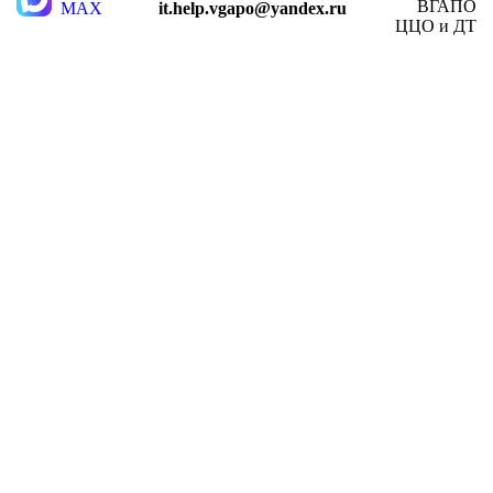
ВГАПО
MAX
it.help.vgapo@yandex.ru
ЦЦО и ДТ