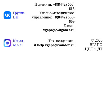
Приемная:
+8(8442) 606-
613
Группа
Учебно-методическое
ВК
управление:
+8(8442) 606-
609
E-mail:
vgapo@volganet.ru
© 2026
Канал
Тех. поддержка:
ВГАПО
MAX
it.help.vgapo@yandex.ru
ЦЦО и ДТ