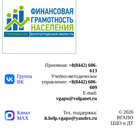
Приемная:
+8(8442) 606-
613
Группа
Учебно-методическое
ВК
управление:
+8(8442) 606-
609
E-mail:
vgapo@volganet.ru
© 2026
Канал
Тех. поддержка:
ВГАПО
MAX
it.help.vgapo@yandex.ru
ЦЦО и ДТ