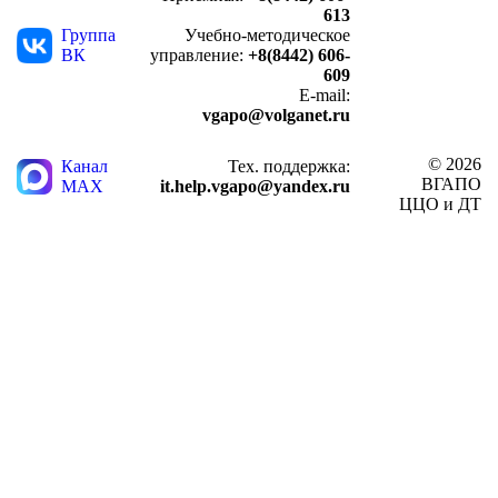
613
Группа
Учебно-методическое
ВК
управление:
+8(8442) 606-
609
E-mail:
vgapo@volganet.ru
© 2026
Канал
Тех. поддержка:
ВГАПО
MAX
it.help.vgapo@yandex.ru
ЦЦО и ДТ