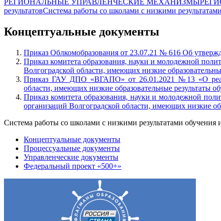
РЕГИОНАЛЬНЫЕ УПРАВЛЕНЧЕСКИЕ МЕХАНИЗМЫ
РЕГИ
результатов
Система работы со школами с низкими результата
Концептуальные документы
Приказ Облкомобразования от 23.07.21 № 616 Об утвер
Приказ комитета образования, науки и молодежной поли
Волгоградской области, имеющих низкие образовательны
Приказ ГАУ ДПО «ВГАПО» от 26.01.2021 №13 «О реали
области, имеющих низкие образовательные результаты о
Приказ комитета образования, науки и молодежной пол
организаций Волгоградской области, имеющих низкие об
Система работы со школами с низкими результатами обучени
Концептуальные документы
Процессуальные документы
Управленческие документы
Федеральный проект «500+»