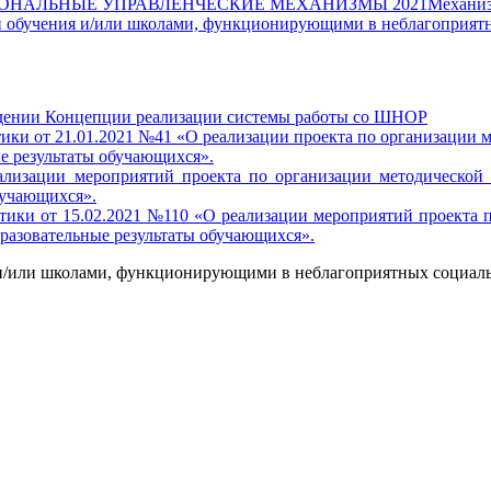
ОНАЛЬНЫЕ УПРАВЛЕНЧЕСКИЕ МЕХАНИЗМЫ 2021
Механиз
ми обучения и/или школами, функционирующими в неблагоприят
ждении Концепции реализации системы работы со ШНОР
тики от 21.01.2021 №41 «О реализации проекта по организации
е результаты обучающихся».
зации мероприятий проекта по организации методической п
бучающихся».
итики от 15.02.2021 №110 «О реализации мероприятий проекта
разовательные результаты обучающихся».
я и/или школами, функционирующими в неблагоприятных социал