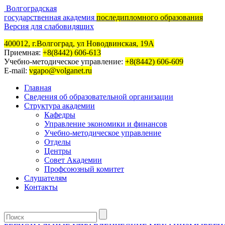
Волгоградская
государственная академия
последипломного образования
Версия для слабовидящих
400012, г.Волгоград, ул Новодвинская, 19А
Приемная:
+8(8442) 606-613
Учебно-методическое управление:
+8(8442) 606-609
E-mail:
vgapo@volganet.ru
Главная
Сведения об образовательной организации
Структура академии
Кафедры
Управление экономики и финансов
Учебно-методическое управление
Отделы
Центры
Совет Академии
Профсоюзный комитет
Слушателям
Контакты