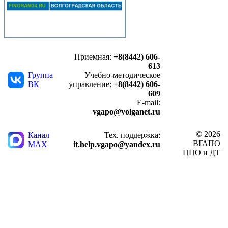
Приемная:
+8(8442) 606-
613
Группа
Учебно-методическое
ВК
управление:
+8(8442) 606-
609
E-mail:
vgapo@volganet.ru
© 2026
Канал
Тех. поддержка:
ВГАПО
MAX
it.help.vgapo@yandex.ru
ЦЦО и ДТ