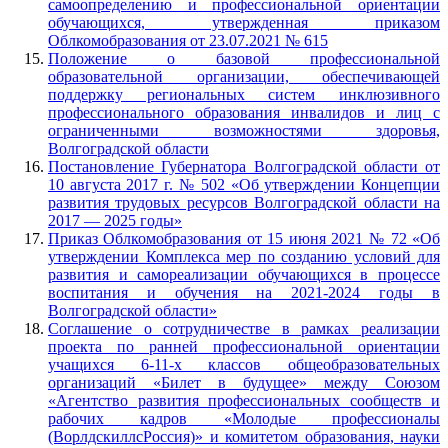
самоопределению и профессиональной ориентации
обучающихся, утвержденная приказом
Облкомобразования от 23.07.2021 № 615
Положение о базовой профессиональной
образовательной организации, обеспечивающей
поддержку региональных систем инклюзивного
профессионального образования инвалидов и лиц с
ограниченными возможностями здоровья,
Волгоградской области
Постановление Губернатора Волгоградской области от
10 августа 2017 г. № 502 «Об утверждении Концепции
развития трудовых ресурсов Волгоградской области на
2017 — 2025 годы»
Приказ Облкомобразования от 15 июня 2021 № 72 «Об
утверждении Комплекса мер по созданию условий для
развития и самореализации обучающихся в процессе
воспитания и обучения на 2021-2024 годы в
Волгоградской области»
Соглашение о сотрудничестве в рамках реализации
проекта по ранней профессиональной ориентации
учащихся 6-11-х классов общеобразовательных
организаций «Билет в будущее» между Союзом
«Агентство развития профессиональных сообществ и
рабочих кадров «Молодые профессионалы
(ВорлдскиллсРоссия)» и комитетом образования, науки