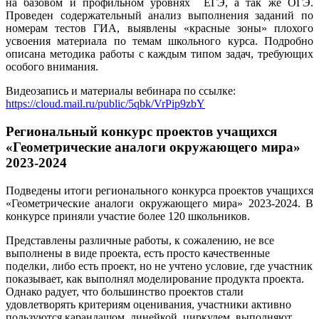
на базовом и профильном уровнях ЕГЭ, а так же ОГЭ.
Проведен содержательный анализ выполнения заданий по
номерам тестов ГИА, выявлены «красные зоны» плохого
усвоения материала по темам школьного курса. Подробно
описана методика работы с каждым типом задач, требующих
особого внимания.
Видеозапись и материалы вебинара по ссылке:
https://cloud.mail.ru/public/5qbk/VrPip9zbY
Региональный конкурс проектов учащихся
«Геометрические аналоги окружающего мира»
2023-2024
Подведены итоги регионального конкурса проектов учащихся
«Геометрические аналоги окружающего мира» 2023-2024. В
конкурсе приняли участие более 120 школьников.
Представлены различные работы, к сожалению, не все
выполнены в виде проекта, есть просто качественные
поделки, либо есть проект, но не учтено условие, где участник
показывает, как выполнял моделирование продукта проекта.
Однако радует, что большинство проектов стали
удовлетворять критериям оценивания, участники активно
пользуются карандашом, линейкой, циркулем, выполняют