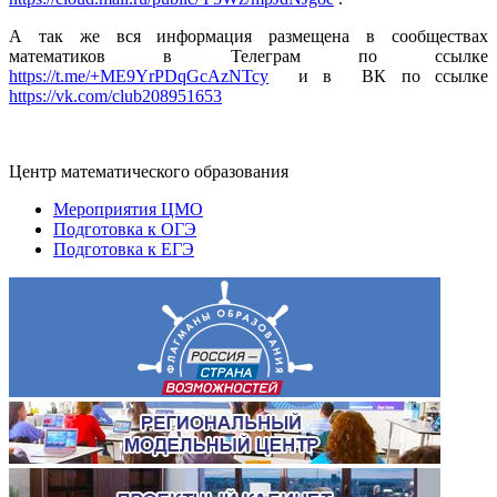
А так же вся информация размещена в сообществах
математиков в Телеграм по ссылке
https://t.me/+ME9YrPDqGcAzNTcy
и в ВК по ссылке
https://vk.com/club208951653
Центр математического образования
Мероприятия ЦМО
Подготовка к ОГЭ
Подготовка к ЕГЭ