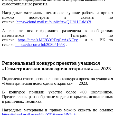
самостоятельные расчеты.
Наградные материалы, некоторые лучшие работы и приказ
можно посмотреть и скачать по
ссылке:
https://cloud.mail.ru/public/AwQU/i1LLtMs2i
.
А так же вся информация размещена в сообществах
математиков в Телеграм по
ссылке
https://t.me/+ME9YrPDqGcAzNTcy
и в ВК по
ссылке
https://vk.com/club208951653
.
Региональный конкурс проектов учащихся
«Геометрическая новогодняя открытка» — 2023
Подведены итоги регионального конкурса проектов учащихся
«Геометрическая новогодняя открытка» — 2023.
В конкурсе приняли участие более 400 школьников.
Представлены разнообразные модели открыток, исполненных
в различных техниках.
Наградные материалы и приказ можно скачать по ссылке:
https://cloud.mail.ru/public/Y5Wz/mpJdNJg8e
.