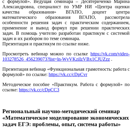
с формулой». Ведущая семинара – Десятериченко Марина
Александровна, специалист по УМР НИ «Центра оценки
качества образования» ВГАПО, доцент центра
математического образования ВГАПО, рассмотрела
особенности решения задач с практическим содержанием,
применение и вывод формул при решении практических
задач. В помощь учителю разработан практикум с системой
задач и их разбором по теме семинара.
Презентация и практикум по ссылке ниже.
Просмотреть вебинар можно по ссылке
https://vk.com/video-
103278526_456239073?list=ln-WvVKziIzVBx1CJUZzz
.
Презентация вебинар «Функциональная грамотность: работа с
формулой» по ссылке:
https://vk.cc/cDpCvr
Методическое пособие «Практикум. Работа с формулой» по
ссылке:
https://vk.cc/cDpCC3
Региональный научно-методический семинар
«Математическое моделирование экономических
задач ЕГЭ: проблемы, опыт, система работы»