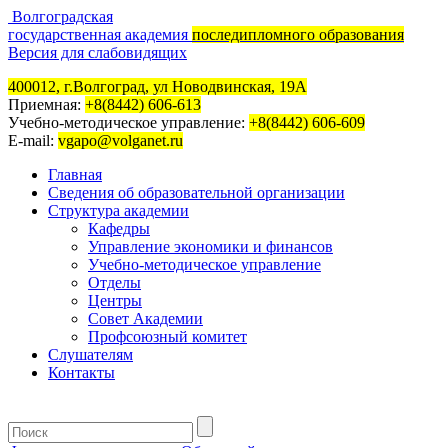
Волгоградская
государственная академия
последипломного образования
Версия для слабовидящих
400012, г.Волгоград, ул Новодвинская, 19А
Приемная:
+8(8442) 606-613
Учебно-методическое управление:
+8(8442) 606-609
E-mail:
vgapo@volganet.ru
Главная
Сведения об образовательной организации
Структура академии
Кафедры
Управление экономики и финансов
Учебно-методическое управление
Отделы
Центры
Совет Академии
Профсоюзный комитет
Слушателям
Контакты