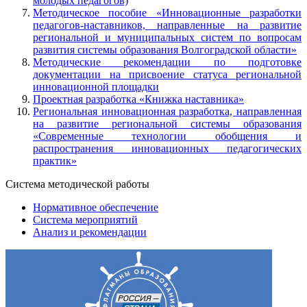
молодых педагогов)
Методическое пособие «Инновационные разработки
педагогов-наставников, направленные на развитие
региональной и муниципальных систем по вопросам
развития системы образования Волгоградской области»
Методические рекомендации по подготовке
документации на присвоение статуса региональной
инновационной площадки
Проектная разработка «Книжка наставника»
Региональная инновационная разработка, направленная
на развитие региональной системы образования
«Современные технологии обобщения и
распространения инновационных педагогических
практик»
Система методической работы
Нормативное обеспечение
Система мероприятий
Анализ и рекомендации