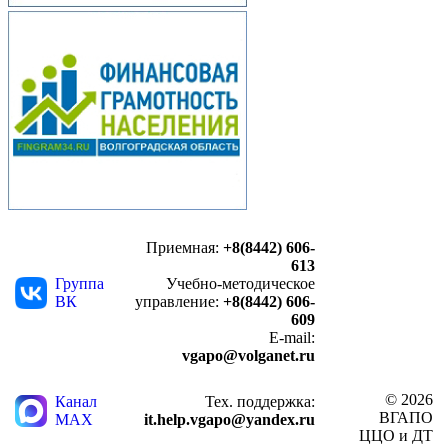
Приемная:
+8(8442) 606-
613
Группа
Учебно-методическое
ВК
управление:
+8(8442) 606-
609
E-mail:
vgapo@volganet.ru
© 2026
Канал
Тех. поддержка:
ВГАПО
MAX
it.help.vgapo@yandex.ru
ЦЦО и ДТ