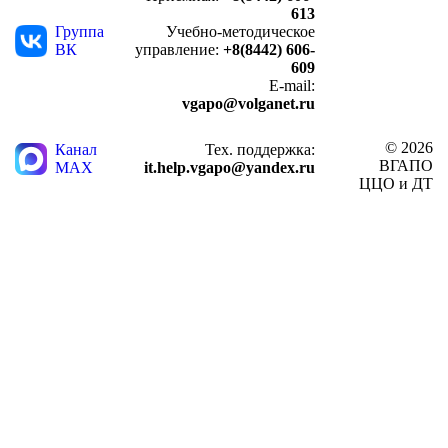
613
Группа
Учебно-методическое
ВК
управление:
+8(8442) 606-
609
E-mail:
vgapo@volganet.ru
© 2026
Канал
Тех. поддержка:
ВГАПО
MAX
it.help.vgapo@yandex.ru
ЦЦО и ДТ