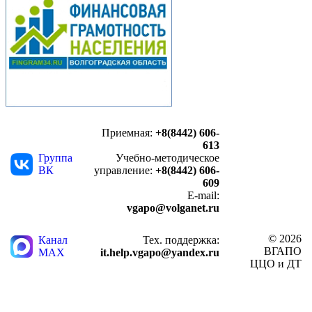
Приемная:
+8(8442) 606-
613
Группа
Учебно-методическое
ВК
управление:
+8(8442) 606-
609
E-mail:
vgapo@volganet.ru
© 2026
Канал
Тех. поддержка:
ВГАПО
MAX
it.help.vgapo@yandex.ru
ЦЦО и ДТ