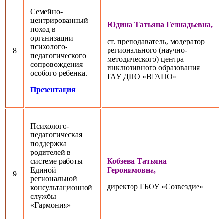
Семейно-
центрированный
Юдина Татьяна Геннадьевна,
поход в
организации
ст. преподаватель, модератор
психолого-
регионального (научно-
8
педагогического
методического) центра
сопровождения
инклюзивного образования
особого ребенка.
ГАУ ДПО «ВГАПО»
Презентация
Психолого-
педагогическая
поддержка
родителей в
системе работы
Кобзева Татьяна
Единой
Геронимовна,
9
региональной
директор ГБОУ «Созвездие»
консультационной
службы
«Гармония»