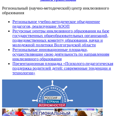
Региональный (научно-методический) центр инклюзивного
образования
Региональное учебно-методическое объединение
педагогов, реализующие АООП
Ресурсные центры инклюзивного образования на базе
государственных общеобразовательных организаций,
подведомственных комитету образования, науки и
молодежной политики Волгоградской области
Региональные инновационные площадки,
осуществляющие свою деятельность по направлениям
инклюзивного образования
Презентационная площадка «Психолого-педагогическая
поддержка родителей детей: современные тенденции и
технологии»