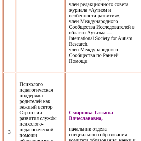
член редакционного совета
журнала «Аутизм и
особенности развития»,
член Международного
Сообщества Исследователей в
области Аутизма —
International Society for Autism
Research,
член Международного
Сообщества по Ранней
Помощи
Психолого-
педагогическая
поддержка
родителей как
важный вектор
Стратегии
Смирнова Татьяна
развития службы
Вячеславовна,
психолого-
начальник отдела
педагогической
3
специального образования
помощи
комитета образования, науки и
обучающимся и