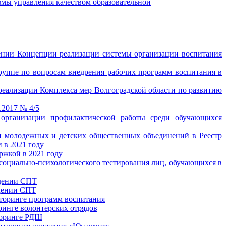
мы управления качеством образовательной
дении Концепции реализации системы организации воспитания
группе по вопросам внедрения рабочих программ воспитания в
 реализации Комплекса мер Волгоградской области по развитию
.2017 № 4/5
организации профилактической работы среди обучающихся
ии молодежных и детских общественных объединений в Реестр
 в 2021 году
ржкой в 2021 году
 социально-психологического тестирования лиц, обучающихся в
едении СПТ
едении СПТ
иторинге программ воспитания
ринге волонтерских отрядов
торинге РДШ