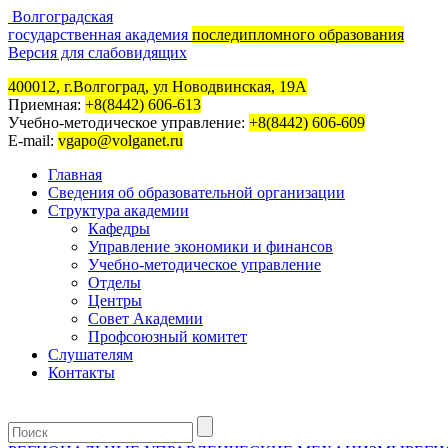
Волгоградская
государственная академия
последипломного образования
Версия для слабовидящих
400012, г.Волгоград, ул Новодвинская, 19А
Приемная:
+8(8442) 606-613
Учебно-методическое управление:
+8(8442) 606-609
E-mail:
vgapo@volganet.ru
Главная
Сведения об образовательной организации
Структура академии
Кафедры
Управление экономики и финансов
Учебно-методическое управление
Отделы
Центры
Совет Академии
Профсоюзный комитет
Слушателям
Контакты