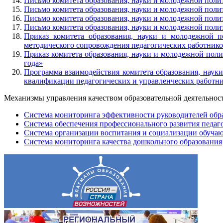
Письмо комитета образования, науки и молодежной поли
Письмо комитета образования, науки и молодежной поли
Письмо комитета образования, науки и молодежной поли
Письмо комитета образования, науки и молодежной поли
Приказ комитета образования, науки и молодежной 
методического сопровождения педагогических работнико
Приказ комитета образования, науки и молодежной поли
года»
Программа взаимодействия комитета образования, наук
квалификации педагогических и управленческих работник
Механизмы управления качеством образовательной деятельнос
Система мониторинга эффективности руководителей обр
Система обеспечения профессионального развития педаг
Система организации воспитания и социализации обуча
Система мониторинга качества дошкольного образования