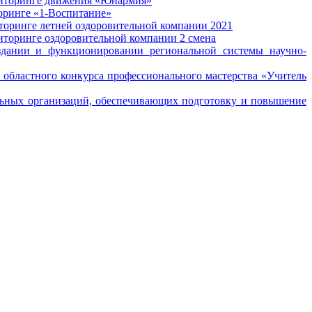
ониторинге движения «Юнармия»
торинге «1-Воспитание»
иторинге летней оздоровительной компании 2021
иторинге оздоровительной компании 2 смена
здании и функционировании региональной системы научно-
 областного конкурса профессионального мастерства «Учитель
ельных организаций, обеспечивающих подготовку и повышение