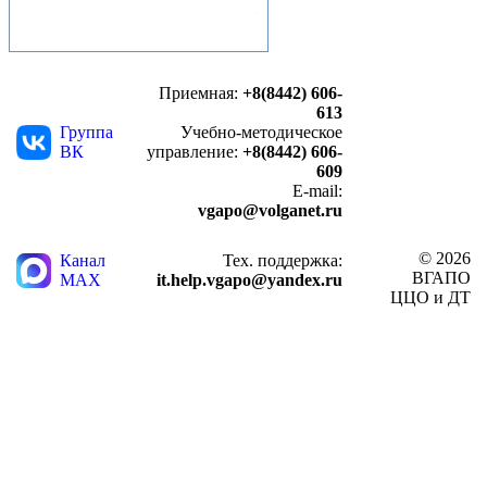
Приемная:
+8(8442) 606-
613
Группа
Учебно-методическое
ВК
управление:
+8(8442) 606-
609
E-mail:
vgapo@volganet.ru
© 2026
Канал
Тех. поддержка:
ВГАПО
MAX
it.help.vgapo@yandex.ru
ЦЦО и ДТ