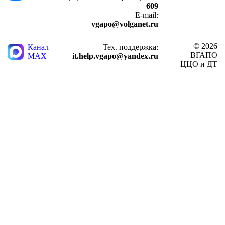
609
E-mail:
vgapo@volganet.ru
© 2026
Канал
Тех. поддержка:
ВГАПО
MAX
it.help.vgapo@yandex.ru
ЦЦО и ДТ