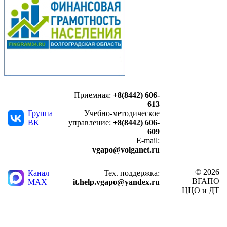
Приемная:
+8(8442) 606-
613
Группа
Учебно-методическое
ВК
управление:
+8(8442) 606-
609
E-mail:
vgapo@volganet.ru
© 2026
Канал
Тех. поддержка:
ВГАПО
MAX
it.help.vgapo@yandex.ru
ЦЦО и ДТ