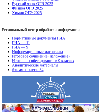
Русский язык ОГЭ 2025
Физика ОГЭ 2025
Химия ОГЭ 2025
Региональный центр обработки информации
Нормативные документы ГИА
ГИА — 11
ГИА — 9
Информационные материалы
Итоговое сочинение (изложение)
Итоговое собеседование в 9 классах
Аналитические материалы
#экзаменылегко34